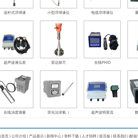
连杆式浮球液
小型浮球液位
电缆浮球液位
超声波液位差
雷达探尺
在线PH/O
在线浊度测量
荧光法溶氧（
超声波明渠流
站首页
|
公司介绍
|
产品展示
|
新闻中心
|
资料下载
|
人才招聘
|
留言板
|
联系我们
|
邮箱