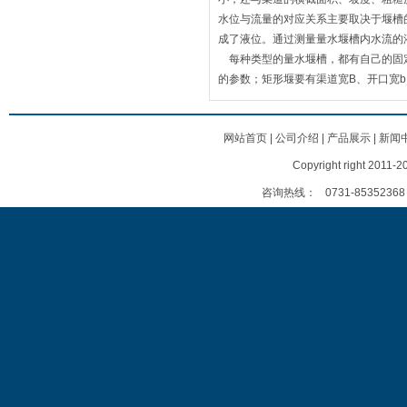
水位与流量的对应关系主要取决于堰槽
成了液位。通过测量量水堰槽内水流的
每种类型的量水堰槽，都有自己的固定
的参数；矩形堰要有渠道宽B、开口宽
网站首页
|
公司介绍
|
产品展示
|
新闻
Copyright right
咨询热线：
0731-85352368