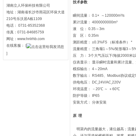
技术参数
湖南立人环保科技有限公司
地址：湖南省长沙市雨花区环保大道
瞬间流量： 0.1× ～120000m³/s
210号乐沃居A栋1109
累计流量： 4000000000m³
电话： 0731-85352368
液 位： 0.35～3m
传真：0731-84685759
盲 区： 0.35m
网址：www.hnlrhb.com
测距精度： ±0.3%FS （标准条件） *
在线客服：
[
流量精度： 三角堰1～5%/矩形堰3～5
]
压 力： 3个大气压以下/海拔2000米
仪表显示： 显示瞬时流量和累计流量、
模拟输出： 4～20mA
数字输出： RS485、Modbus协议或
供电电压： DC
24V/AC
220V
环境温度： －20℃ ～ ＋60℃
防护等级： IP65
安装方式： 分体安装
原
理
明渠内的流量越大，液位越高；流量越
小，还与渠道的横截面积、坡度、粗糙