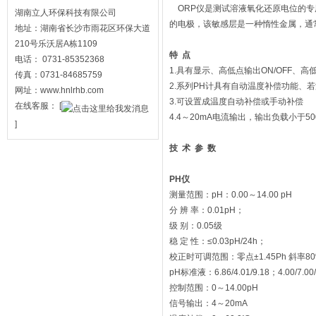
ORP仪是测试溶液氧化还原电位的专
湖南立人环保科技有限公司
的电极，该敏感层是一种惰性金属，通
地址：湖南省长沙市雨花区环保大道
210号乐沃居A栋1109
特
点
电话： 0731-85352368
1.具有显示、高低点输出ON/OFF、
传真：0731-84685759
2.系列PH计具有自动温度补偿功能、
网址：www.hnlrhb.com
3.可设置成温度自动补偿或手动补偿
在线客服：
[
4.4～20mA电流输出，输出负载小于50
]
技
术
参
数
PH
仪
测量范围：pH：0.00～14.00 pH
分 辨 率：0.01pH；
级 别：0.05级
稳 定 性：≤0.03pH/24h；
校正时可调范围：零点±1.45Ph 斜率80
pH标准液：6.86/4.01/9.18；4.00/7.00/
控制范围：0～14.00pH
信号输出：4～20mA