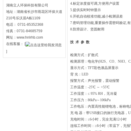
4.标定浓度值可调,方便用户设置
湖南立人环保科技有限公司
5.提供实时时钟显示
地址：湖南省长沙市雨花区环保大道
6.开机自动校准功能,减小检测误差
210号乐沃居A栋1109
7.密码管理功能,重要操作需密码验证,
电话： 0731-85352368
8.防滑设计、坚固耐用
传真：0731-84685759
网址：www.hnlrhb.com
技
术
参
数
在线客服：
[
]
检测方式：扩散式
检测原理：电化学(H2S、CO、NH3、CL
显示方式：TFT彩色液晶屏显示
背 光：LED
报警方式：声光报警，震动报警
工作温度：-25℃ ～ +55℃
工作湿度：≤ 95% RH，无冷凝
工作压力：86kPa～106kPa
工作电压：内置高性能锂电池，标称电压：
充 电 器：带USB接口的旅行充电器，US
充电时间：≤6小时，完全充满12小时
连续工作时间：≥8小时（常温下，无报