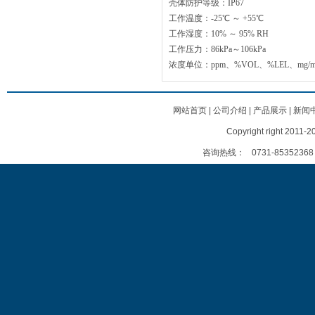
壳体防护等级：IP67
工作温度：-25℃ ～ +55℃
工作湿度：10% ～ 95% RH
工作压力：86kPa～106kPa
浓度单位：ppm、%VOL、%LEL、mg/m
网站首页
|
公司介绍
|
产品展示
|
新闻
Copyright right
咨询热线：
0731-85352368