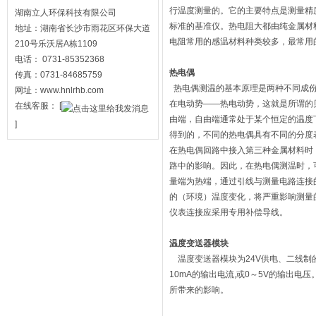
行温度测量的。它的主要特点是测量精
湖南立人环保科技有限公司
标准的基准仪。热电阻大都由纯金属材
地址：湖南省长沙市雨花区环保大道
电阻常用的感温材料种类较多，最常用
210号乐沃居A栋1109
电话： 0731-85352368
热电偶
传真：0731-84685759
热电偶测温的基本原理是两种不同成份
网址：www.hnlrhb.com
在电动势——热电动势，这就是所谓的
在线客服：
[
由端，自由端通常处于某个恒定的温度
]
得到的，不同的热电偶具有不同的分度
在热电偶回路中接入第三种金属材料时
路中的影响。因此，在热电偶测温时，
量端为热端，通过引线与测量电路连接
的（环境）温度变化，将严重影响测量
仪表连接应采用专用补偿导线。
温度变送器模块
温度变送器模块为24V供电、二线制的
10mA的输出电流,或0～5V的输出
所带来的影响。