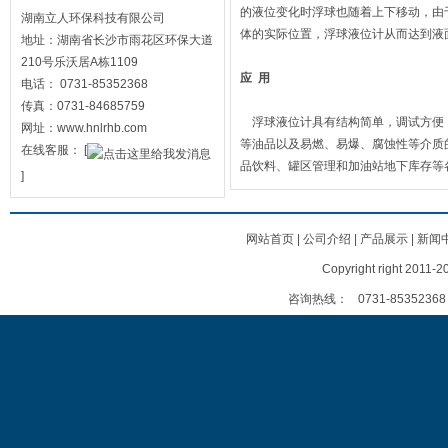
的液位变化时浮球也随着上下移动，由
湖南立人环保科技有限公司
体的实际位置，浮球液位计从而达到液
地址：湖南省长沙市雨花区环保大道
210号乐沃居A栋1109
应
用
电话： 0731-85352368
传真：0731-84685759
浮球液位计具有结构简单，调试方便，
网址：www.hnlrhb.com
等油品以及易燃、易爆、腐蚀性等介质
在线客服：
[
品饮料、罐区管理和加油站地下库存等
]
网站首页
|
公司介绍
|
产品展示
|
新闻
Copyright right
咨询热线：
0731-85352368