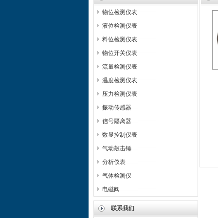
物位检测仪表
液位检测仪表
料位检测仪表
物位开关仪表
流量检测仪表
温度检测仪表
压力检测仪表
振动传感器
信号隔离器
数显控制仪表
气动敲击锤
分析仪表
气体检测仪
电磁阀
联系我们